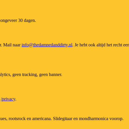
: ongeveer 30 dagen.
ar. Mail naar
info@thedamnedanddirty.nl
. Je hebt ook altijd het recht ee
ytics, geen tracking, geen banner.
p
/privacy
.
lues, rootsrock en americana. Slidegitaar en mondharmonica voorop.