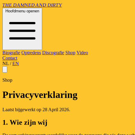
THE
DAMNED
AND
DIRTY
Hoofdmenu openen
Biografie
Optredens
Discografie
Shop
Video
Contact
NL
/
EN
Shop
Privacyverklaring
Laatst bijgewerkt op 28 April 2026.
1. Wie zijn wij