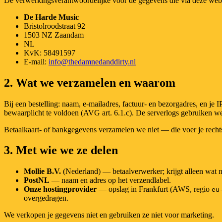
De verwerkingsverantwoordelijke voor de gegevens die via deze web
De Harde Music
Bristolroodstraat 92
1503 NZ Zaandam
NL
KvK: 58491597
E-mail:
info@thedamnedanddirty.nl
2. Wat we verzamelen en waarom
Bij een bestelling: naam, e-mailadres, factuur- en bezorgadres, en je
bewaarplicht te voldoen (AVG art. 6.1.c). De serverlogs gebruiken we 
Betaalkaart- of bankgegevens verzamelen we niet — die voer je rechtst
3. Met wie we ze delen
Mollie B.V.
(Nederland) — betaalverwerker; krijgt alleen wat no
PostNL
— naam en adres op het verzendlabel.
Onze hostingprovider
— opslag in Frankfurt (AWS, regio
eu
overgedragen.
We verkopen je gegevens niet en gebruiken ze niet voor marketing.